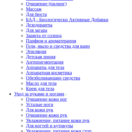
Очищение (пилинг)
Массаж
Для бюста
БАД - Биологически Активные Добавки
Дезодоранты
Для загара
Защита от солнца
Парфюм и ароматерапия
Гели, мыло и средства для ванн
Эпиляция
Детская линия
Антипигментация
Аппараты для тела
Аппаратная косметика
Обезболивающие средства
Масло для тела
Крем для тела
Уход за руками и ногами
Очищение кожи ног
Усталые ноги
Для кожи рук
Очищение кожи рук
Увлажнение, питание кожи рук
Для ногтей и кутикулы
Увлажнение, питание кожи стоп