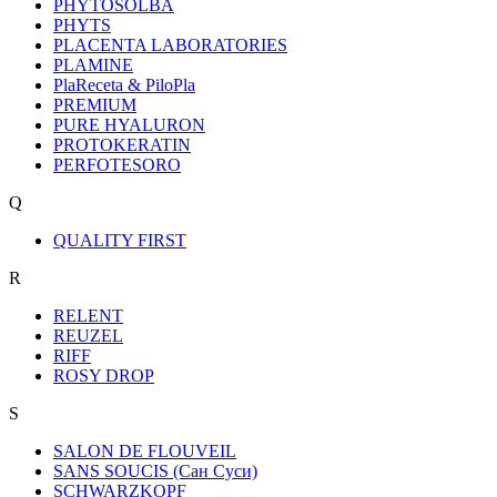
PHYTOSOLBA
PHYTS
PLACENTA LABORATORIES
PLAMINE
PlaReceta & PiloPla
PREMIUM
PURE HYALURON
PROTOKERATIN
PERFOTESORO
Q
QUALITY FIRST
R
RELENT
REUZEL
RIFF
ROSY DROP
S
SALON DE FLOUVEIL
SANS SOUCIS (Сан Суси)
SCHWARZKOPF