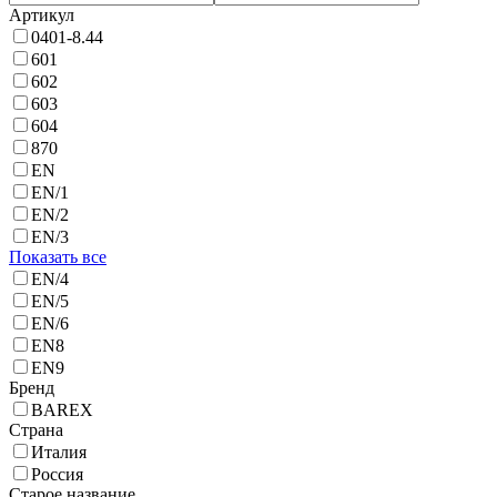
Артикул
0401-8.44
601
602
603
604
870
EN
EN/1
EN/2
EN/3
Показать все
EN/4
EN/5
EN/6
EN8
EN9
Бренд
BAREX
Страна
Италия
Россия
Старое название