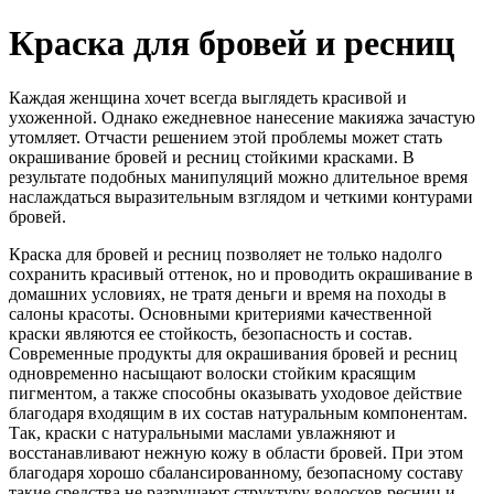
Краска для бровей и ресниц
Каждая женщина хочет всегда выглядеть красивой и
ухоженной. Однако ежедневное нанесение макияжа зачастую
утомляет. Отчасти решением этой проблемы может стать
окрашивание бровей и ресниц стойкими красками. В
результате подобных манипуляций можно длительное время
наслаждаться выразительным взглядом и четкими контурами
бровей.
Краска для бровей и ресниц позволяет не только надолго
сохранить красивый оттенок, но и проводить окрашивание в
домашних условиях, не тратя деньги и время на походы в
салоны красоты. Основными критериями качественной
краски являются ее стойкость, безопасность и состав.
Современные продукты для окрашивания бровей и ресниц
одновременно насыщают волоски стойким красящим
пигментом, а также способны оказывать уходовое действие
благодаря входящим в их состав натуральным компонентам.
Так, краски с натуральными маслами увлажняют и
восстанавливают нежную кожу в области бровей. При этом
благодаря хорошо сбалансированному, безопасному составу
такие средства не разрушают структуру волосков ресниц и