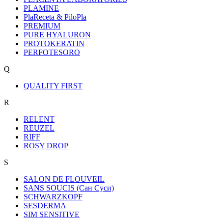
PLAMINE
PlaReceta & PiloPla
PREMIUM
PURE HYALURON
PROTOKERATIN
PERFOTESORO
Q
QUALITY FIRST
R
RELENT
REUZEL
RIFF
ROSY DROP
S
SALON DE FLOUVEIL
SANS SOUCIS (Сан Суси)
SCHWARZKOPF
SESDERMA
SIM SENSITIVE