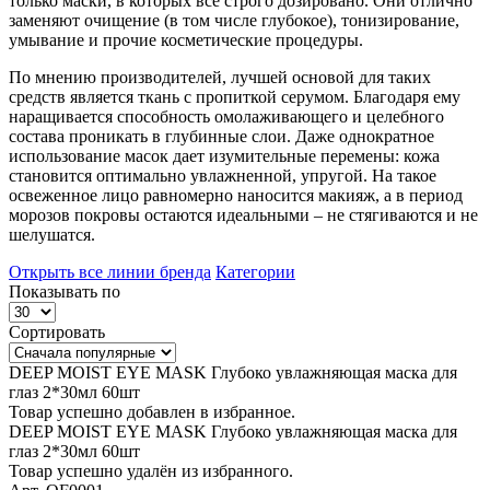
только маски, в которых все строго дозировано. Они отлично
заменяют очищение (в том числе глубокое), тонизирование,
умывание и прочие косметические процедуры.
По мнению производителей, лучшей основой для таких
средств является ткань с пропиткой серумом. Благодаря ему
наращивается способность омолаживающего и целебного
состава проникать в глубинные слои. Даже однократное
использование масок дает изумительные перемены: кожа
становится оптимально увлажненной, упругой. На такое
освеженное лицо равномерно наносится макияж, а в период
морозов покровы остаются идеальными – не стягиваются и не
шелушатся.
Открыть все линии бренда
Категории
Показывать по
Сортировать
DEEP MOIST EYE MASK Глубоко увлажняющая маска для
глаз 2*30мл 60шт
Товар успешно добавлен в избранное.
DEEP MOIST EYE MASK Глубоко увлажняющая маска для
глаз 2*30мл 60шт
Товар успешно удалён из избранного.