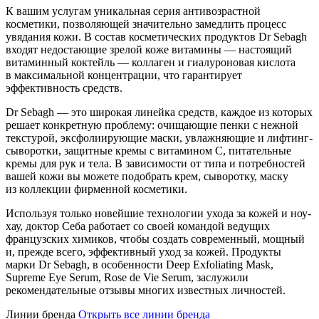
К вашим услугам уникальная серия антивозрастной
косметики, позволяющей значительно замедлить процесс
увядания кожи. В состав косметических продуктов Dr Sebagh
входят недостающие зрелой коже витамины — настоящий
витаминный коктейль — коллаген и гиалуроновая кислота
в максимальной концентрации, что гарантирует
эффективность средств.
Dr Sebagh — это широкая линейка средств, каждое из которых
решает конкретную проблему: очищающие пенки с нежной
текстурой, эксфолиирующие маски, увлажняющие и лифтинг-
сыворотки, защитные кремы с витамином С, питательные
кремы для рук и тела. В зависимости от типа и потребностей
вашей кожи вы можете подобрать крем, сыворотку, маску
из коллекции фирменной косметики.
Используя только новейшие технологии ухода за кожей и ноу-
хау, доктор Себа работает со своей командой ведущих
французских химиков, чтобы создать современный, мощный
и, прежде всего, эффективный уход за кожей. Продукты
марки Dr Sebagh, в особенности Deep Exfoliating Mask,
Supreme Eye Serum, Rose de Vie Serum, заслужили
рекомендательные отзывы многих известных личностей.
Линии бренда
Открыть все линии бренда