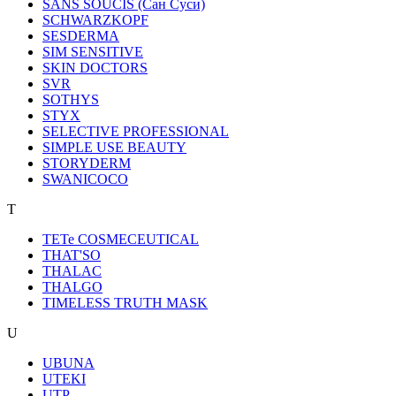
SANS SOUCIS (Сан Суси)
SCHWARZKOPF
SESDERMA
SIM SENSITIVE
SKIN DOCTORS
SVR
SOTHYS
STYX
SELECTIVE PROFESSIONAL
SIMPLE USE BEAUTY
STORYDERM
SWANICOCO
T
TETe COSMECEUTICAL
THAT'SO
THALAC
THALGO
TIMELESS TRUTH MASK
U
UBUNA
UTEKI
UTP