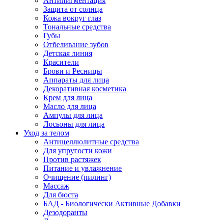
Антипигментация
Защита от солнца
Кожа вокруг глаз
Тональные средства
Губы
Отбеливание зубов
Детская линия
Красители
Брови и Ресницы
Аппараты для лица
Декоративная косметика
Крем для лица
Масло для лица
Ампулы для лица
Лосьоны для лица
Уход за телом
Антицеллюлитные средства
Для упругости кожи
Против растяжек
Питание и увлажнение
Очищение (пилинг)
Массаж
Для бюста
БАД - Биологически Активные Добавки
Дезодоранты