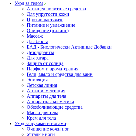
Уход за телом
Антицеллюлитные средства
Для упругости кожи
Против растяжек
Питание и увлажнение
Очищение (пилинг)
Массаж
Для бюста
БАД - Биологически Активные Добавки
Дезодоранты
Для загара
Защита от солнца
Парфюм и ароматерапия
Гели, мыло и средства для ванн
Эпиляция
Детская линия
Антипигментация
Аппараты для тела
Аппаратная косметика
Обезболивающие средства
Масло для тела
Крем для тела
Уход за руками и ногами
Очищение кожи ног
Усталые ноги