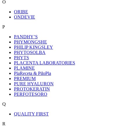
O
ORIBE
ONDEVIE
P
PANDHY’S
PHYMONGSHE
PHILIP KINGSLEY
PHYTOSOLBA
PHYTS
PLACENTA LABORATORIES
PLAMINE
PlaReceta & PiloPla
PREMIUM
PURE HYALURON
PROTOKERATIN
PERFOTESORO
Q
QUALITY FIRST
R