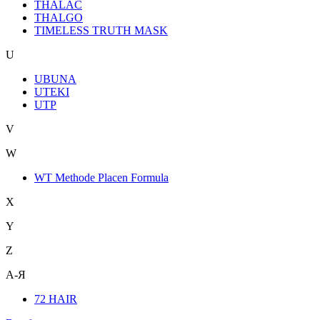
THALAC
THALGO
TIMELESS TRUTH MASK
U
UBUNA
UTEKI
UTP
V
W
WT Methode Placen Formula
X
Y
Z
А-Я
72 HAIR