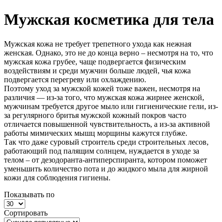
Мужская косметика для тела
Мужская
кожа
не
требует
трепетного
ухода
как
нежная
женская
.
Однако
,
это
не
до
конца
верно
–
несмотря
на
то
,
что
мужская
кожа
грубее
,
чаще
подвергается
физическим
воздействиям
и
среди
мужчин
больше
людей
,
чья
кожа
подвергается
перегреву
или
охлаждению
.
Поэтому
уход
за
мужской
кожей
тоже
важен
,
несмотря
на
различия
—
из
-
за
того
,
что
мужская
кожа
жирнее
женской
,
мужчинам
требуется
другое
мыло
или
гигиенические
гели
,
из
-
за
регулярного
бритья
мужской
кожный
покров
часто
отличается
повышенной
чувствительность
,
а
из
-
за
активной
работы
мимических
мышц
морщины
кажутся
глубже
.
Так
что
даже
суровый
строитель
среди
строительных
лесов
,
работающий
под
палящим
солнцем
,
нуждается
в
уходе
за
телом
–
от
дезодоранта
-
антиперспиранта
,
котором
поможет
уменьшить
количество
пота
и
до
жидкого
мыла
для
жирной
кожи
для
соблюдения
гигиены
.
Показывать по
Сортировать