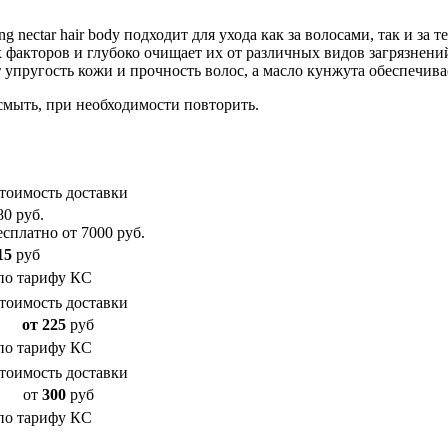
 nectar hair body подходит для ухода как за волосами, так и за
 факторов и глубоко очищает их от различных видов загрязнен
пругость кожи и прочность волос, а масло кунжута обеспечива
смыть, при необходимости повторить.
тоимость доставки
80 руб.
есплатно от 7000 руб.
15
руб
по тарифу КС
тоимость доставки
от 225
руб
по тарифу КС
тоимость доставки
от
300
руб
по тарифу КС