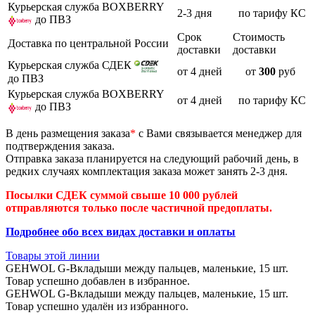
Курьерская служба BOXBERRY
2-3 дня
по тарифу КС
до ПВЗ
Срок
Стоимость
Доставка по центральной России
доставки
доставки
Курьерская служба СДЕК
от 4 дней
от
300
руб
до ПВЗ
Курьерская служба BOXBERRY
от 4 дней
по тарифу КС
до ПВЗ
В день размещения заказа
*
с Вами связывается менеджер для
подтверждения заказа.
Отправка заказа планируется на следующий рабочий день, в
редких случаях комплектация заказа может занять 2-3 дня.
Посылки СДЕК суммой свыше 10 000 рублей
отправляются только после частичной предоплаты.
Подробнее обо всех видах доставки и оплаты
Товары этой линии
GEHWOL G-Вкладыши между пальцев, маленькие, 15 шт.
Товар успешно добавлен в избранное.
GEHWOL G-Вкладыши между пальцев, маленькие, 15 шт.
Товар успешно удалён из избранного.