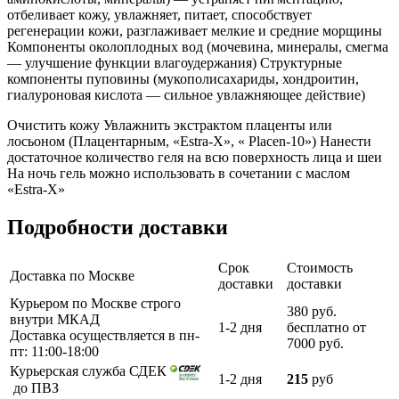
отбеливает кожу, увлажняет, питает, способствует
регенерации кожи, разглаживает мелкие и средние морщины
Компоненты околоплодных вод (мочевина, минералы, смегма
— улучшение функции влагоудержания) Структурные
компоненты пуповины (мукополисахариды, хондроитин,
гиалуроновая кислота — сильное увлажняющее действие)
Очистить кожу Увлажнить экстрактом плаценты или
лосьоном (Плацентарным, «Estra-X», « Placen-10») Нанести
достаточное количество геля на всю поверхность лица и шеи
На ночь гель можно использовать в сочетании с маслом
«Estra-X»
Подробности доставки
Срок
Стоимость
Доставка по Москве
доставки
доставки
Курьером по Москве строго
380 руб.
внутри МКАД
1-2 дня
бесплатно от
Доставка осуществляется в пн-
7000 руб.
пт: 11:00-18:00
Курьерская служба СДЕК
1-2 дня
215
руб
до ПВЗ