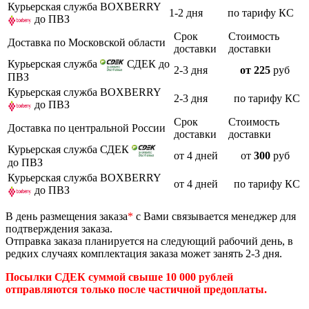
Курьерская служба BOXBERRY
1-2 дня
по тарифу КС
до ПВЗ
Срок
Стоимость
Доставка по Московской области
доставки
доставки
Курьерская служба
СДЕК до
2-3 дня
от 225
руб
ПВЗ
Курьерская служба BOXBERRY
2-3 дня
по тарифу КС
до ПВЗ
Срок
Стоимость
Доставка по центральной России
доставки
доставки
Курьерская служба СДЕК
от 4 дней
от
300
руб
до ПВЗ
Курьерская служба BOXBERRY
от 4 дней
по тарифу КС
до ПВЗ
В день размещения заказа
*
с Вами связывается менеджер для
подтверждения заказа.
Отправка заказа планируется на следующий рабочий день, в
редких случаях комплектация заказа может занять 2-3 дня.
Посылки СДЕК суммой свыше 10 000 рублей
отправляются только после частичной предоплаты.