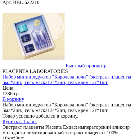
Арт. BBL-622210
Быстрый просмотр
PLACENTA LABORATORIES
Набор минипродуктов "Королева ночи" (экстракт плаценты
5мл*2шт., гель-маска13г*2шт, гель-крем 12г*1шт
Цена:
12866 р.
В корзину
Набор минипродуктов "Королева ночи" (экстракт плаценты
5мл*2шт., гель-маска13г*2шт, гель-крем 12г*1шт
Товар успешно добавлен в корзину.
Купить в 1 клик
Экстракт плаценты Placenta Extract императорский эликсир
молодости лимитированный экстракт плаценты 100%
10мл*3шт