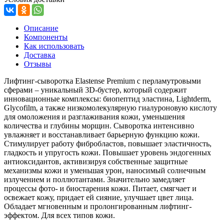
Описание
Компоненты
Как использовать
Доставка
Отзывы
Лифтинг-сыворотка Elastense Premium с перламутровыми
сферами – уникальный 3D-бустер, который содержит
инновационные комплексы: биопептид эластина, Lightderm,
Glycofilm, а также низкомолекулярную гиалуроновую кислоту
для омоложения и разглаживания кожи, уменьшения
количества и глубины морщин. Сыворотка интенсивно
увлажняет и восстанавливает барьерную функцию кожи.
Стимулирует работу фибробластов, повышает эластичность,
гладкость и упругость кожи. Повышает уровень эндогенных
антиоксидантов, активизируя собственные защитные
механизмы кожи и уменьшая урон, наносимый солнечным
излучением и поллютантами. Значительно замедляет
процессы фото- и биостарения кожи. Питает, смягчает и
освежает кожу, придает ей сияние, улучшает цвет лица.
Обладает мгновенным и пролонгированным лифтинг-
эффектом. Для всех типов кожи.