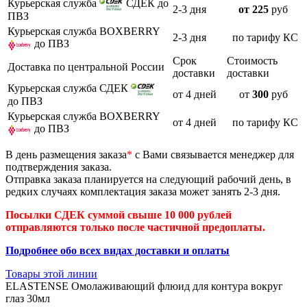
Курьерская служба
СДЕК до
2-3 дня
от 225
руб
ПВЗ
Курьерская служба BOXBERRY
2-3 дня
по тарифу КС
до ПВЗ
Срок
Стоимость
Доставка по центральной России
доставки
доставки
Курьерская служба СДЕК
от 4 дней
от
300
руб
до ПВЗ
Курьерская служба BOXBERRY
от 4 дней
по тарифу КС
до ПВЗ
В день размещения заказа
*
с Вами связывается менеджер для
подтверждения заказа.
Отправка заказа планируется на следующий рабочий день, в
редких случаях комплектация заказа может занять 2-3 дня.
Посылки СДЕК суммой свыше 10 000 рублей
отправляются только после частичной предоплаты.
Подробнее обо всех видах доставки и оплаты
Товары этой линии
ELASTENSE Омолаживающий флюид для контура вокруг
глаз 30мл