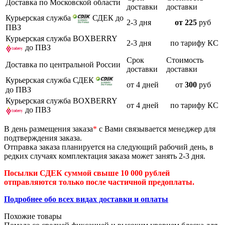
Доставка по Московской области
доставки
доставки
Курьерская служба
СДЕК до
2-3 дня
от 225
руб
ПВЗ
Курьерская служба BOXBERRY
2-3 дня
по тарифу КС
до ПВЗ
Срок
Стоимость
Доставка по центральной России
доставки
доставки
Курьерская служба СДЕК
от 4 дней
от
300
руб
до ПВЗ
Курьерская служба BOXBERRY
от 4 дней
по тарифу КС
до ПВЗ
В день размещения заказа
*
с Вами связывается менеджер для
подтверждения заказа.
Отправка заказа планируется на следующий рабочий день, в
редких случаях комплектация заказа может занять 2-3 дня.
Посылки СДЕК суммой свыше 10 000 рублей
отправляются только после частичной предоплаты.
Подробнее обо всех видах доставки и оплаты
Похожие товары