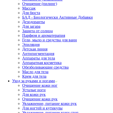
Очищение (пилинг)
Массаж
Для бюста
БАД - Биологически Активные Добавки
Дезодоранты
Для загара
Защита от солнца
Парфюм и ароматерапия
Гели, мыло и средства для ванн
Эпиляция
Детская линия
Антипигментация
Аппараты для тела
Аппаратная косметика
Обезболивающие средства
Масло для тела
Крем для тела
Уход за руками и ногами
Очищение кожи ног
Усталые ноги
Для кожи рук
Очищение кожи рук
Увлажнение, питание кожи рук
Для ногтей и кутикулы
Увлажнение, питание кожи стоп