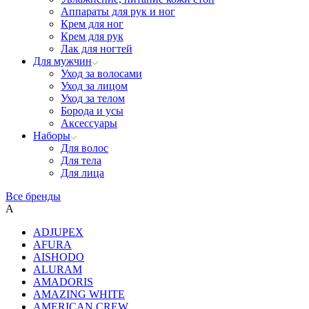
Аппараты для рук и ног
Крем для ног
Крем для рук
Лак для ногтей
Для мужчин
Уход за волосами
Уход за лицом
Уход за телом
Борода и усы
Аксессуары
Наборы
Для волос
Для тела
Для лица
Все бренды
A
ADJUPEX
AFURA
AISHODO
ALURAM
AMADORIS
AMAZING WHITE
AMERICAN CREW