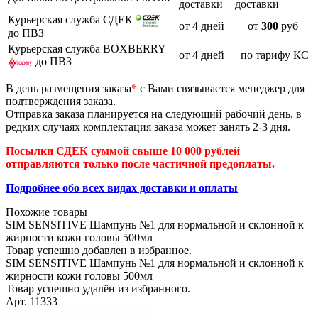
доставки
доставки
Курьерская служба СДЕК
от 4 дней
от
300
руб
до ПВЗ
Курьерская служба BOXBERRY
от 4 дней
по тарифу КС
до ПВЗ
В день размещения заказа
*
с Вами связывается менеджер для
подтверждения заказа.
Отправка заказа планируется на следующий рабочий день, в
редких случаях комплектация заказа может занять 2-3 дня.
Посылки СДЕК суммой свыше 10 000 рублей
отправляются только после частичной предоплаты.
Подробнее обо всех видах доставки и оплаты
Похожие товары
SIM SENSITIVE Шампунь №1 для нормальной и склонной к
жирности кожи головы 500мл
Товар успешно добавлен в избранное.
SIM SENSITIVE Шампунь №1 для нормальной и склонной к
жирности кожи головы 500мл
Товар успешно удалён из избранного.
Арт. 11333