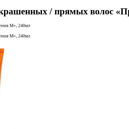
окрашенных / прямых волос «П
ения М», 240мл
ения М», 240мл