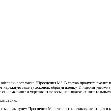
обеспечивает маска "Просцения М". В состав продукта входит 
 надежную защиту локонов, образуя пленку. Глицерин удерживае
: они смягчают и укрепляют волосы, насыщают их питательным
г
лицерин.
тые шампунем Просцения М, начиная с кончиков, не втирая в к