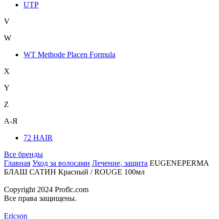
UTP
V
W
WT Methode Placen Formula
X
Y
Z
А-Я
72 HAIR
Все бренды
Главная
Уход за волосами
Лечение, защита
EUGENEPERMA
БЛАШ САТИН Красный / ROUGE 100мл
Copyright 2024 Proflc.com
Все права защищены.
Ericson