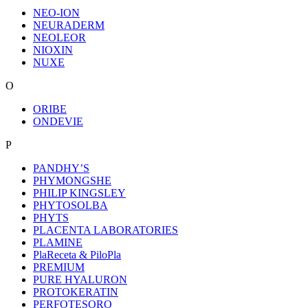
NEO-ION
NEURADERM
NEOLEOR
NIOXIN
NUXE
O
ORIBE
ONDEVIE
P
PANDHY’S
PHYMONGSHE
PHILIP KINGSLEY
PHYTOSOLBA
PHYTS
PLACENTA LABORATORIES
PLAMINE
PlaReceta & PiloPla
PREMIUM
PURE HYALURON
PROTOKERATIN
PERFOTESORO