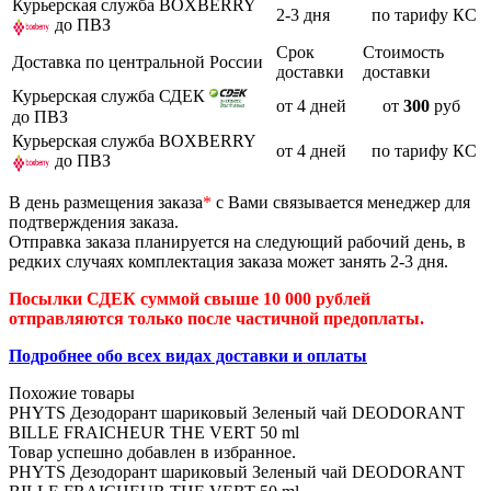
Курьерская служба BOXBERRY
2-3 дня
по тарифу КС
до ПВЗ
Срок
Стоимость
Доставка по центральной России
доставки
доставки
Курьерская служба СДЕК
от 4 дней
от
300
руб
до ПВЗ
Курьерская служба BOXBERRY
от 4 дней
по тарифу КС
до ПВЗ
В день размещения заказа
*
с Вами связывается менеджер для
подтверждения заказа.
Отправка заказа планируется на следующий рабочий день, в
редких случаях комплектация заказа может занять 2-3 дня.
Посылки СДЕК суммой свыше 10 000 рублей
отправляются только после частичной предоплаты.
Подробнее обо всех видах доставки и оплаты
Похожие товары
PHYTS Дезодорант шариковый Зеленый чай DEODORANT
BILLE FRAICHEUR THE VERT 50 ml
Товар успешно добавлен в избранное.
PHYTS Дезодорант шариковый Зеленый чай DEODORANT