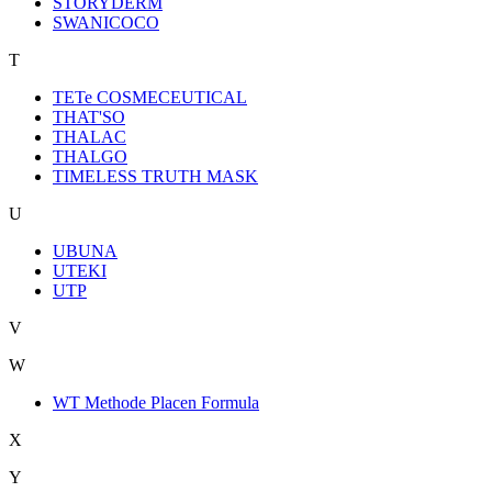
STORYDERM
SWANICOCO
T
TETe COSMECEUTICAL
THAT'SO
THALAC
THALGO
TIMELESS TRUTH MASK
U
UBUNA
UTEKI
UTP
V
W
WT Methode Placen Formula
X
Y