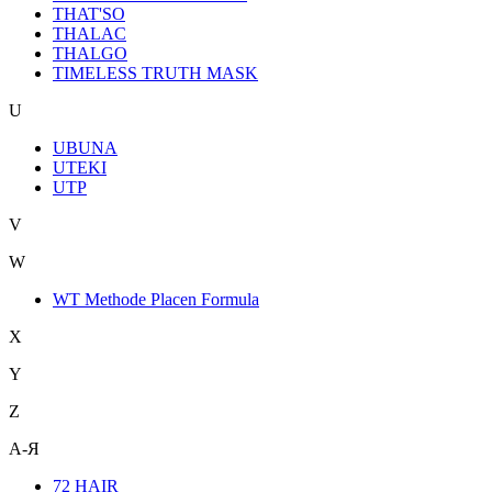
THAT'SO
THALAC
THALGO
TIMELESS TRUTH MASK
U
UBUNA
UTEKI
UTP
V
W
WT Methode Placen Formula
X
Y
Z
А-Я
72 HAIR