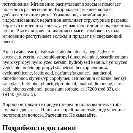
потускнения. Мгновенно распутывает волосы и помогает
облегчить расчёсывание. Возрождает тусклые волосы,
добавляет сияние цвета. Ухаживающая комбинация
гидролизованных кератинов заполняет структурные разрывы
кортекса и внешних слоев, улучшая эластичность окрашенных
волос. Высокая доля силиконовых масел глубокого ухода
мгновенно распутывает волосы и придает им сверкающий
блеск.
Aqua (water, eau), trisiloxane, alcohol denat., peg-7 glyceryl
cocoate, glycerin, stearamidopropyl dimethylamine, steardimonium
hydroxypropyl hydrolyzed keratin, hydrolyzed keratin, hydrolyzed
vegetable protein pg-propyl silanetriol, benzophenone-4,
cyclomethicone, lactic acid, parfum (fragrance), panthenol,
dimethiconol, styrene/vp copolymer, cetrimonium chloride, benzyl
salicylate, butylphenyl methylpropional, linalool, limonene, citric
acid, phenoxyethanol, potassium sorbate, ci 17200 (red 33), ci
19140 (yellow 5).
Хорошо встряхните продукт перед использованием, чтобы
смешать две фазы. Нанесите спрей на чистые, подсушенные
полотенцем волосы. Расчешите. Не смывайте.
Подробности доставки