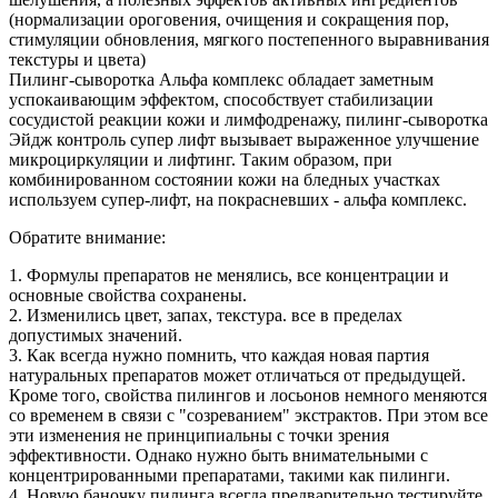
(нормализации ороговения, очищения и сокращения пор,
стимуляции обновления, мягкого постепенного выравнивания
текстуры и цвета)
Пилинг-сыворотка Альфа комплекс обладает заметным
успокаивающим эффектом, способствует стабилизации
сосудистой реакции кожи и лимфодренажу, пилинг-сыворотка
Эйдж контроль супер лифт вызывает выраженное улучшение
микроциркуляции и лифтинг. Таким образом, при
комбинированном состоянии кожи на бледных участках
используем супер-лифт, на покрасневших - альфа комплекс.
Обратите внимание:
1. Формулы препаратов не менялись, все концентрации и
основные свойства сохранены.
2. Изменились цвет, запах, текстура. все в пределах
допустимых значений.
3. Как всегда нужно помнить, что каждая новая партия
натуральных препаратов может отличаться от предыдущей.
Кроме того, свойства пилингов и лосьонов немного меняются
со временем в связи с "созреванием" экстрактов. При этом все
эти изменения не принципиальны с точки зрения
эффективности. Однако нужно быть внимательными с
концентрированными препаратами, такими как пилинги.
4. Новую баночку пилинга всегда предварительно тестируйте