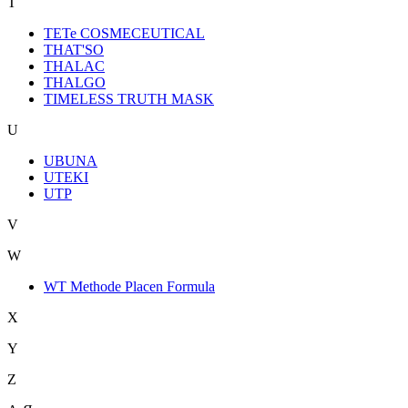
T
TETe COSMECEUTICAL
THAT'SO
THALAC
THALGO
TIMELESS TRUTH MASK
U
UBUNA
UTEKI
UTP
V
W
WT Methode Placen Formula
X
Y
Z