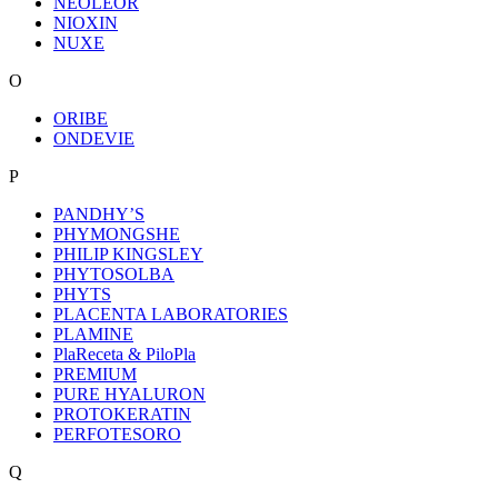
NEOLEOR
NIOXIN
NUXE
O
ORIBE
ONDEVIE
P
PANDHY’S
PHYMONGSHE
PHILIP KINGSLEY
PHYTOSOLBA
PHYTS
PLACENTA LABORATORIES
PLAMINE
PlaReceta & PiloPla
PREMIUM
PURE HYALURON
PROTOKERATIN
PERFOTESORO
Q