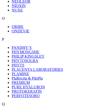
NEOLEOR
NIOXIN
NUXE
O
ORIBE
ONDEVIE
P
PANDHY’S
PHYMONGSHE
PHILIP KINGSLEY
PHYTOSOLBA
PHYTS
PLACENTA LABORATORIES
PLAMINE
PlaReceta & PiloPla
PREMIUM
PURE HYALURON
PROTOKERATIN
PERFOTESORO
Q