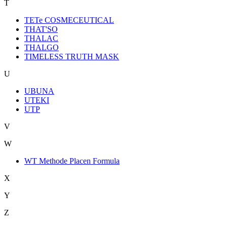
T
TETe COSMECEUTICAL
THAT'SO
THALAC
THALGO
TIMELESS TRUTH MASK
U
UBUNA
UTEKI
UTP
V
W
WT Methode Placen Formula
X
Y
Z