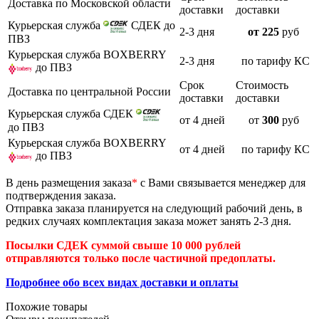
Доставка по Московской области
доставки
доставки
Курьерская служба
СДЕК до
2-3 дня
от 225
руб
ПВЗ
Курьерская служба BOXBERRY
2-3 дня
по тарифу КС
до ПВЗ
Срок
Стоимость
Доставка по центральной России
доставки
доставки
Курьерская служба СДЕК
от 4 дней
от
300
руб
до ПВЗ
Курьерская служба BOXBERRY
от 4 дней
по тарифу КС
до ПВЗ
В день размещения заказа
*
с Вами связывается менеджер для
подтверждения заказа.
Отправка заказа планируется на следующий рабочий день, в
редких случаях комплектация заказа может занять 2-3 дня.
Посылки СДЕК суммой свыше 10 000 рублей
отправляются только после частичной предоплаты.
Подробнее обо всех видах доставки и оплаты
Похожие товары