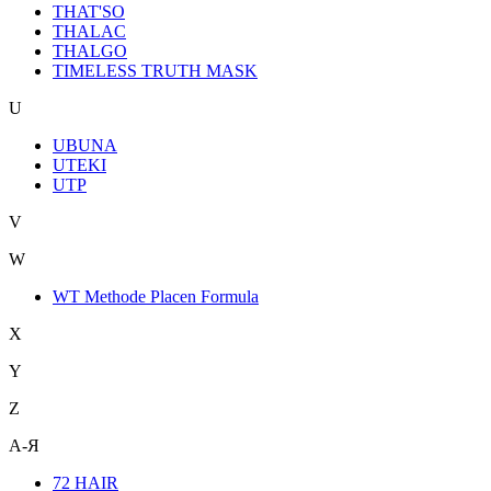
THAT'SO
THALAC
THALGO
TIMELESS TRUTH MASK
U
UBUNA
UTEKI
UTP
V
W
WT Methode Placen Formula
X
Y
Z
А-Я
72 HAIR