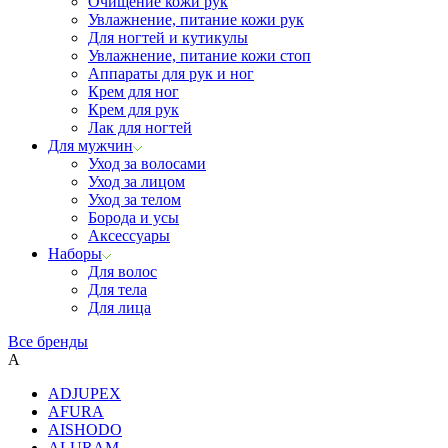
Очищение кожи рук
Увлажнение, питание кожи рук
Для ногтей и кутикулы
Увлажнение, питание кожи стоп
Аппараты для рук и ног
Крем для ног
Крем для рук
Лак для ногтей
Для мужчин
Уход за волосами
Уход за лицом
Уход за телом
Борода и усы
Аксессуары
Наборы
Для волос
Для тела
Для лица
Все бренды
A
ADJUPEX
AFURA
AISHODO
ALURAM