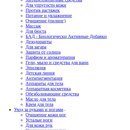
Для упругости кожи
Против растяжек
Питание и увлажнение
Очищение (пилинг)
Массаж
Для бюста
БАД - Биологически Активные Добавки
Дезодоранты
Для загара
Защита от солнца
Парфюм и ароматерапия
Гели, мыло и средства для ванн
Эпиляция
Детская линия
Антипигментация
Аппараты для тела
Аппаратная косметика
Обезболивающие средства
Масло для тела
Крем для тела
Уход за руками и ногами
Очищение кожи ног
Усталые ноги
Для кожи рук