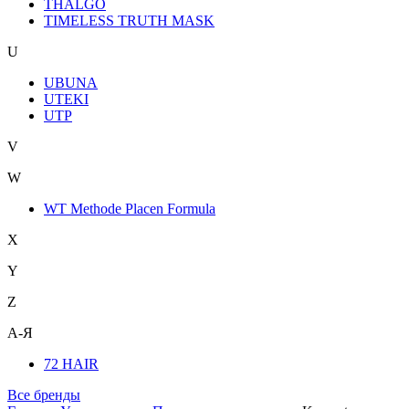
THALGO
TIMELESS TRUTH MASK
U
UBUNA
UTEKI
UTP
V
W
WT Methode Placen Formula
X
Y
Z
А-Я
72 HAIR
Все бренды