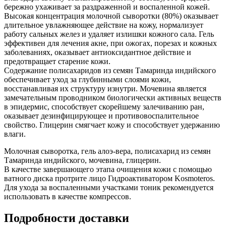
бережно ухаживает за раздраженной и воспаленной кожей.
Высокая концентрация молочной сыворотки (80%) оказывает
длительное увлажняющее действие на кожу, нормализует
работу сальных желез и удаляет излишки кожного сала. Гель
эффективен для лечения акне, при ожогах, порезах и кожных
заболеваниях, оказывает антиоксидантное действие и
предотвращает старение кожи.
Содержание полисахаридов из семян Тамаринда индийского
обеспечивает уход за глубинными слоями кожи,
восстанавливая их структуру изнутри. Мочевина является
замечательным проводником биологически активных веществ
в эпидермис, способствует скорейшему залечиванию ран,
оказывает дезинфицирующее и противовоспалительное
свойство. Глицерин смягчает кожу и способствует удержанию
влаги.
Молочная сыворотка, гель алоэ-вера, полисахарид из семян
Тамаринда индийского, мочевина, глицерин.
В качестве завершающего этапа очищения кожи с помощью
ватного диска протрите лицо Гидроактиватором Kosmoteros.
Для ухода за воспаленными участками тоник рекомендуется
использовать в качестве компрессов.
Подробности доставки