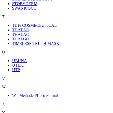
STORYDERM
SWANICOCO
T
TETe COSMECEUTICAL
THAT'SO
THALAC
THALGO
TIMELESS TRUTH MASK
U
UBUNA
UTEKI
UTP
V
W
WT Methode Placen Formula
X
Y