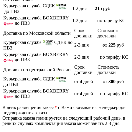
Курьерская служба СДЕК
1-2 дня
215
руб
до ПВЗ
Курьерская служба BOXBERRY
1-2 дня
по тарифу КС
до ПВЗ
Срок
Стоимость
Доставка по Московской области
доставки
доставки
Курьерская служба
СДЕК до
2-3 дня
от 225
руб
ПВЗ
Курьерская служба BOXBERRY
2-3 дня
по тарифу КС
до ПВЗ
Срок
Стоимость
Доставка по центральной России
доставки
доставки
Курьерская служба СДЕК
от 4 дней
от
300
руб
до ПВЗ
Курьерская служба BOXBERRY
от 4 дней
по тарифу КС
до ПВЗ
В день размещения заказа
*
с Вами связывается менеджер для
подтверждения заказа.
Отправка заказа планируется на следующий рабочий день, в
редких случаях комплектация заказа может занять 2-3 дня.