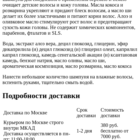
очищает детские волосы и кожу головы. Масла кокоса и
розмарина укрепляют и придают блеск волосам, а масло ши
делает их более эластичными и питают корни волос. Алоэ и
оливковое масло стимулируют рост волос и предотвращают
сухость кожи головы. Не содержит химических компонентов,
парабенов, фталатов и SLS.
Вода, экстракт алоэ вера, децил глюкозид, глицерин, эфир
дикаприлила (и) децил глюкозид (и) глицерил олеат, каприлил
каприл глюкозид, камедь сенегальской акации (и) ксантановая
камедь, бензоат натрия, масло оливы, масло ши,
ароматическая космпозиция, масло розмарина, масло кокоса
Нанести небольшое количство шампуня на влажные волосы,
вспенить руками, тщательно смыть водой.
Подробности доставки
Срок
Стоимость
Доставка по Москве
доставки
доставки
Курьером по Москве строго
380 руб.
внутри МКАД
1-2 дня
бесплатно от
Доставка осуществляется в пн-
7000 руб.
пт: 11:00-18:00