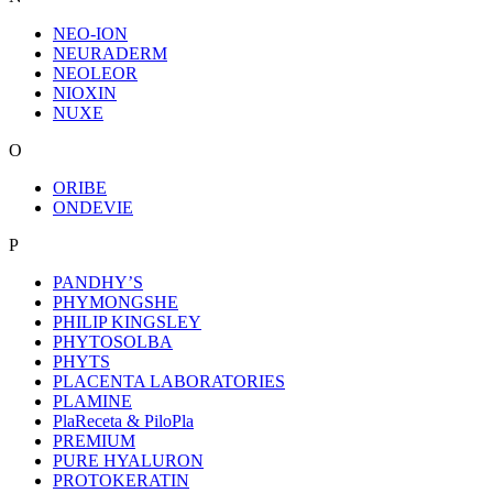
NEO-ION
NEURADERM
NEOLEOR
NIOXIN
NUXE
O
ORIBE
ONDEVIE
P
PANDHY’S
PHYMONGSHE
PHILIP KINGSLEY
PHYTOSOLBA
PHYTS
PLACENTA LABORATORIES
PLAMINE
PlaReceta & PiloPla
PREMIUM
PURE HYALURON
PROTOKERATIN