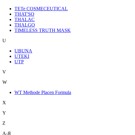
TETe COSMECEUTICAL
THAT'SO
THALAC
THALGO
TIMELESS TRUTH MASK
U
UBUNA
UTEKI
UTP
V
W
WT Methode Placen Formula
X
Y
Z
А-Я