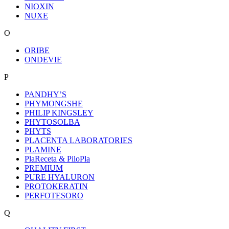
NIOXIN
NUXE
O
ORIBE
ONDEVIE
P
PANDHY’S
PHYMONGSHE
PHILIP KINGSLEY
PHYTOSOLBA
PHYTS
PLACENTA LABORATORIES
PLAMINE
PlaReceta & PiloPla
PREMIUM
PURE HYALURON
PROTOKERATIN
PERFOTESORO
Q